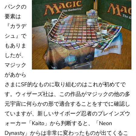
パンクの
要素は
『カラデ
シュ』で
もありま
したが、
マジック
があから
さまにSF的なものに取り組むのはこれが初めてで
す。ウィザーズ社は、この作品がマジックの他の多
元宇宙に何らかの形で適合することをすでに確認し
ていますが、新しいサイボーグ忍者のプレインズウ
ォーカー「Kaito」から判断すると、「Neon
Dynasty」からは非常に変わったものが出てくるこ